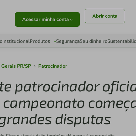
Abrir conta
Acessar minha conta
o
Institucional
Produtos
Segurança
Seu dinheiro
Sustentabili
 Gerais PR/SP
Patrocinador
e patrocinador oficia
3: campeonato começ
grandes disputas