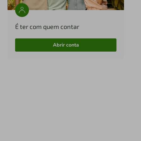
É ter com quem contar
Abrir conta