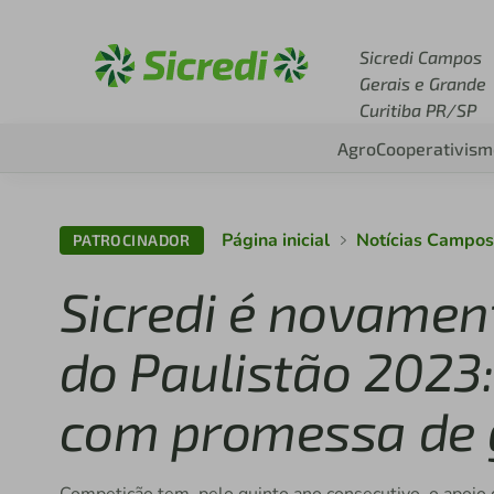
Acesse sicredi.com.br
Sicredi Campos
Gerais e Grande
Curitiba PR/SP
Agro
Cooperativism
Página inicial
Notícias Campos
PATROCINADOR
Sicredi é novament
do Paulistão 202
com promessa de 