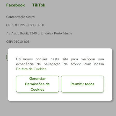
Facebook
TikTok
Confederação Sicredi
CNPJ: 03.795.072/0001-60
Av. Assis Brasil, 3940, J. Lindóia - Porto Alegre
CEP: 91010-003
PT
EN
Utilizamos cookies neste site para melhorar sua
experiência de navegação de acordo com nossa
Política de Cookies
.
Gerenciar
Permissões de
Permitir todos
Cookies