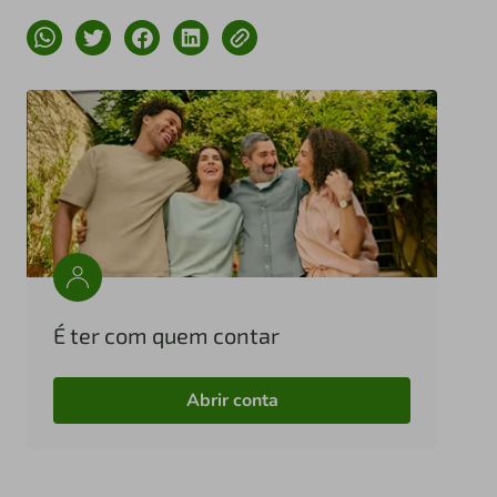
É ter com quem contar
Abrir conta