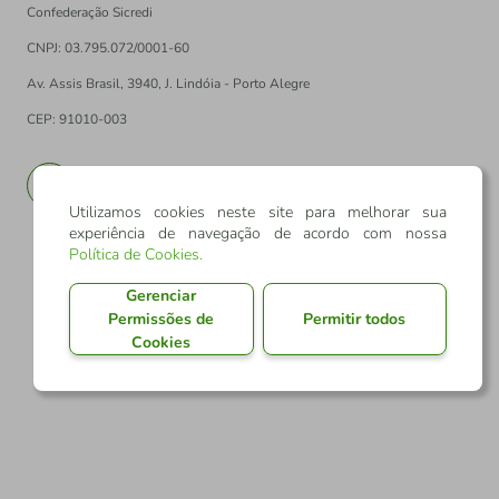
Confederação Sicredi
CNPJ: 03.795.072/0001-60
Av. Assis Brasil, 3940, J. Lindóia - Porto Alegre
CEP: 91010-003
PT
EN
Utilizamos cookies neste site para melhorar sua
experiência de navegação de acordo com nossa
Política de Cookies
.
Gerenciar
Permissões de
Permitir todos
Cookies