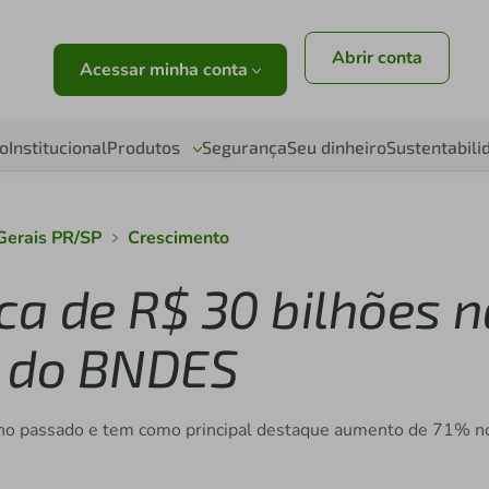
Abrir conta
Acessar minha conta
o
Institucional
Produtos
Segurança
Seu dinheiro
Sustentabili
Gerais PR/SP
Crescimento
ca de R$ 30 bilhões n
o do BNDES
ano passado e tem como principal destaque aumento de 71% n