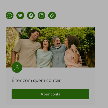
É ter com quem contar
Abrir conta