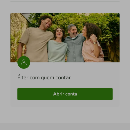
É ter com quem contar
Abrir conta