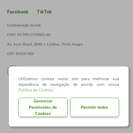
Facebook
TikTok
Confederação Sicredi
CNPJ: 03.795.072/0001-60
Av. Assis Brasil, 3940, J. Lindóia - Porto Alegre
CEP: 91010-003
PT
EN
Utilizamos cookies neste site para melhorar sua
experiência de navegação de acordo com nossa
Política de Cookies
.
Gerenciar
Permissões de
Permitir todos
Cookies