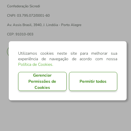
Confederação Sicredi
CNPJ: 03.795.072/0001-60
Av. Assis Brasil, 3940, J. Lindóia - Porto Alegre
CEP: 91010-003
PT
EN
Utilizamos cookies neste site para melhorar sua
experiência de navegação de acordo com nossa
Política de Cookies
.
Gerenciar
Permissões de
Permitir todos
Cookies