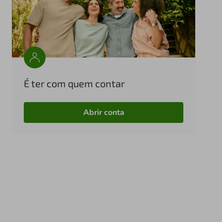
É ter com quem contar
Abrir conta