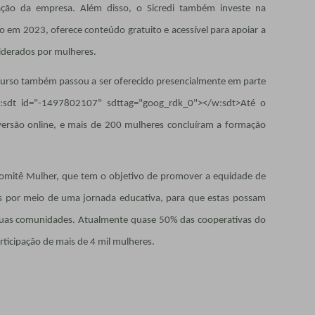
ação da empresa. Além disso, o Sicredi também investe na
 em 2023, oferece conteúdo gratuito e acessível para apoiar a
iderados por mulheres.
 curso também passou a ser oferecido presencialmente em parte
w:sdt id="-1497802107" sdttag="goog_rdk_0"></w:sdt>Até o
ersão online, e mais de 200 mulheres concluíram a formação
o Comitê Mulher, que tem o objetivo de promover a equidade de
 por meio de uma jornada educativa, para que estas possam
s suas comunidades. Atualmente quase 50% das cooperativas do
ticipação de mais de 4 mil mulheres.