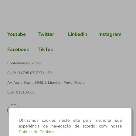
Youtube
Twitter
Linkedin
Instagram
Facebook
TikTok
Confederação Sicredi
CNPJ: 03.795.072/0001-60
Av. Assis Brasil, 3940, J. Lindóia - Porto Alegre
CEP: 91010-003
PT
EN
Utilizamos cookies neste site para melhorar sua
experiência de navegação de acordo com nossa
Política de Cookies
.