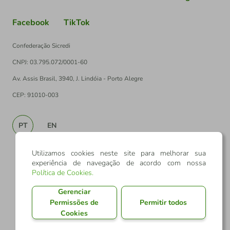
Facebook
TikTok
Confederação Sicredi
CNPJ: 03.795.072/0001-60
Av. Assis Brasil, 3940, J. Lindóia - Porto Alegre
CEP: 91010-003
PT
EN
Utilizamos cookies neste site para melhorar sua
experiência de navegação de acordo com nossa
Política de Cookies
.
Gerenciar
Permissões de
Permitir todos
Cookies