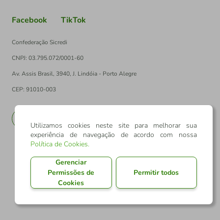
Facebook
TikTok
Confederação Sicredi
CNPJ: 03.795.072/0001-60
Av. Assis Brasil, 3940, J. Lindóia - Porto Alegre
CEP: 91010-003
PT
EN
Utilizamos cookies neste site para melhorar sua
experiência de navegação de acordo com nossa
Política de Cookies
.
Gerenciar
Permissões de
Permitir todos
Cookies