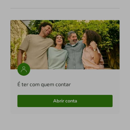
É ter com quem contar
Abrir conta