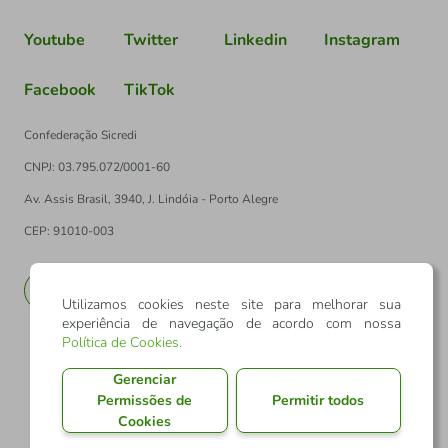
Youtube
Twitter
Linkedin
Instagram
Facebook
TikTok
Confederação Sicredi
CNPJ: 03.795.072/0001-60
Av. Assis Brasil, 3940, J. Lindóia - Porto Alegre
CEP: 91010-003
PT
EN
Utilizamos cookies neste site para melhorar sua
experiência de navegação de acordo com nossa
Política de Cookies
.
Gerenciar
Permissões de
Permitir todos
Cookies