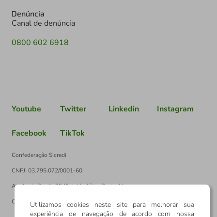
Denúncia
Canal de denúncia
0800 602 6918
Youtube
Twitter
Linkedin
Instagram
Facebook
TikTok
Confederação Sicredi
CNPJ: 03.795.072/0001-60
Av. Assis Brasil, 3940, J. Lindóia - Porto Alegre
CEP: 91010-003
Utilizamos cookies neste site para melhorar sua
experiência de navegação de acordo com nossa