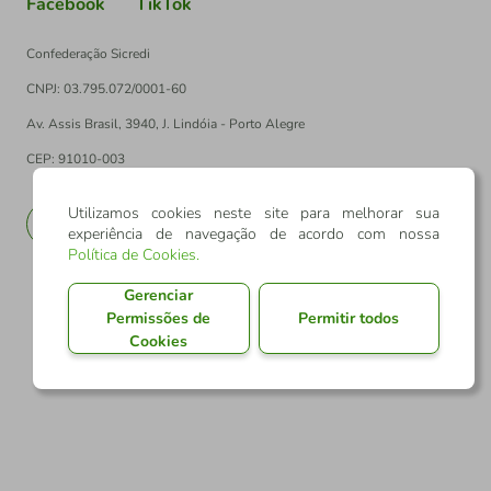
Facebook
TikTok
Confederação Sicredi
CNPJ: 03.795.072/0001-60
Av. Assis Brasil, 3940, J. Lindóia - Porto Alegre
CEP: 91010-003
Utilizamos cookies neste site para melhorar sua
PT
EN
experiência de navegação de acordo com nossa
Política de Cookies
.
Gerenciar
Permissões de
Permitir todos
Cookies