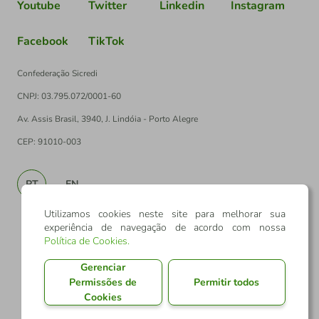
Youtube
Twitter
Linkedin
Instagram
Facebook
TikTok
Confederação Sicredi
CNPJ: 03.795.072/0001-60
Av. Assis Brasil, 3940, J. Lindóia - Porto Alegre
CEP: 91010-003
PT
EN
Utilizamos cookies neste site para melhorar sua
experiência de navegação de acordo com nossa
Política de Cookies
.
Gerenciar
Permissões de
Permitir todos
Cookies