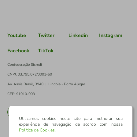
Youtube
Twitter
Linkedin
Instagram
Facebook
TikTok
Confederação Sicredi
CNPJ: 03.795.072/0001-60
Av. Assis Brasil, 3940, J. Lindóia - Porto Alegre
CEP: 91010-003
PT
EN
Utilizamos cookies neste site para melhorar sua
experiência de navegação de acordo com nossa
Política de Cookies
.