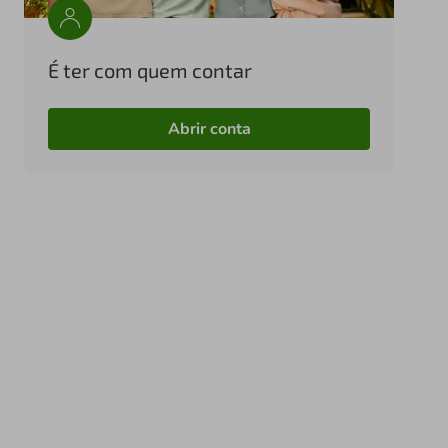
É ter com quem contar
Abrir conta