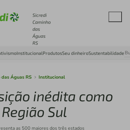
e sicredi.com.br
Sicredi
Caminho
das
Águas
RS
tivismo
Institucional
Produtos
Seu dinheiro
Sustentabilidade
o das Águas RS
Institucional
sição inédita como
Região Sul
resenta as 500 maiores dos três estados