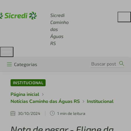
Acesse sicredi.com.br
Sicredi
Caminho
das
Águas
RS
Categorias
INSTITUCIONAL
Página inicial
Notícias Caminho das Águas RS
Institucional
30/10/2024
1 min de leitura
Nota de pesar - Eliane da