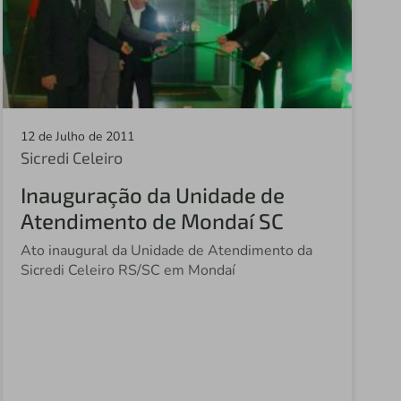
Sicredi Norte MT
Sicredi Alto Nordeste RS
Sicredi Noroeste SP
Sicredi Univales
12 de Julho de 2011
Sicredi Celeiro
Sicredi Centro Norte MT
Inauguração da Unidade de
Sicredi Terceiro Planalto PR
Atendimento de Mondaí SC
Sicredi Alto Xingu MT
Ato inaugural da Unidade de Atendimento da
Sicredi Celeiro RS/SC em Mondaí
Sicredi Costa Oeste PR
Sicredi Celeiro Centro Oeste MS
Sicredi Celeiro RS/SC
Sicredi Estação RS