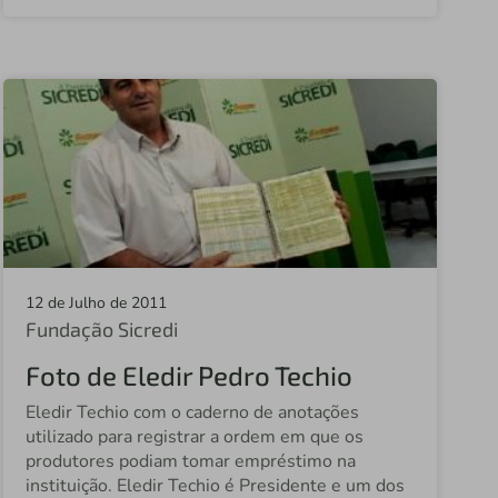
Sicredi Federal
Sicredi Alta Paulista
Sicredi Noroeste
Central Sicredi SP
Sicredi Jurídica
Sicredi Oeste SP
Sicredi Costa Oeste
12 de Julho de 2011
Sicredi Santo Augusto
Fundação Sicredi
Sicredi Aranxigu MT
Foto de Eledir Pedro Techio
Sicredi Alta Noroeste SP
Eledir Techio com o caderno de anotações
utilizado para registrar a ordem em que os
Sicredi Jundiaí Sudeste
produtores podiam tomar empréstimo na
instituição. Eledir Techio é Presidente e um dos
Sicredi Grande São Paulo