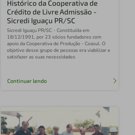
Histórico da Cooperativa de
Fundação Sicredi
Crédito de Livre Admissão -
Sicredi Celeiro
Sicredi Iguaçu PR/SC
Sicredi Celeiro do MT
Sicredi Iguaçu PR/SC - Constituída em
18/12/1991, por 23 sócios fundadores com
Sicredi Vale do Piquiri
apoio da Cooperativa de Produção - Coasul. O
Sicredi São Cristóvão PR
objetivo desse grupo de pessoas era viabilizar e
satisfazer as suas necessidades
Sicredi Agro Paraná
Sicredi Vale do Ivaí
Continuar lendo
Sicredi Planalto Médio
Sicredi Estação
Central Sicredi PR
Sicredi Vale do Rio Pardo
Sicredi Saúde Centro Paulista