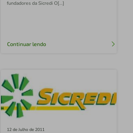
fundadores da Sicredi O[...]
Sicredi FETCOOP
Sicredi Ouro Verde
Sicredi Panambi
Sicredi Nova Londrina
Continuar lendo
Sicredi Vale do Taquari
Sicredi Alto Nordeste
Sicredi Federal
Sicredi Campo Grande
Sicredi Celeiro Centro Oeste
Sicredi Altos da Serra
Sicredi Cone Leste
12 de Julho de 2011