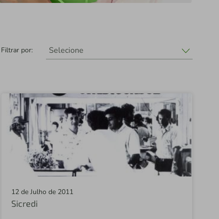
Selecione
Filtrar por:
Selecione
Sicredi União
Fundação Sicredi
Sicredi
Sicredi Altos da Serra RS/SC
Central Sicredi PR
Sicredi Fronteira
12 de Julho de 2011
Sicredi
Sicredi Campos Gerais