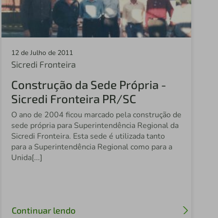
Sicredi Augusto Pestana
Sicredi Ajuricaba
Sicredi Alta Noroeste
12 de Julho de 2011
Sicredi Fronteira
Sicredi Holambra
Construção da Sede Própria -
Sicredi Serrana
Sicredi Fronteira PR/SC
Sicredi Nova Alta Paulista
O ano de 2004 ficou marcado pela construção de
sede própria para Superintendência Regional da
Sicredi Paranapanema
Sicredi Fronteira. Esta sede é utilizada tanto
para a Superintendência Regional como para a
Sicredi Araraquara
Unida[...]
Autor: Sicredi Celeiro
Sicredi Integradas Leste Paulista
Sicredi Fronteira Sul
Continuar lendo