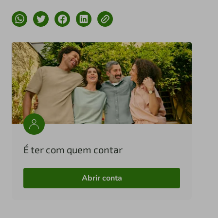
É ter com quem contar
Abrir conta