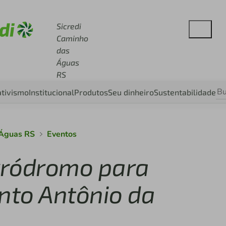
e sicredi.com.br
Sicredi
Caminho
das
Águas
RS
tivismo
Institucional
Produtos
Seu dinheiro
Sustentabilidade
 Águas RS
Eventos
rródromo para
nto Antônio da