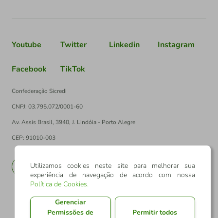
Youtube
Twitter
Linkedin
Instagram
Facebook
TikTok
Confederação Sicredi
CNPJ: 03.795.072/0001-60
Av. Assis Brasil, 3940, J. Lindóia - Porto Alegre
CEP: 91010-003
Utilizamos cookies neste site para melhorar sua
PT
EN
experiência de navegação de acordo com nossa
Política de Cookies
.
Gerenciar
Permissões de
Permitir todos