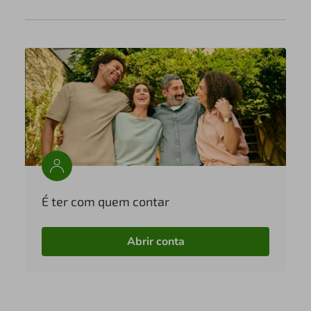
É ter com quem contar
Abrir conta