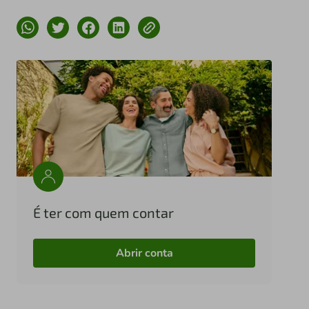
É ter com quem contar
Abrir conta