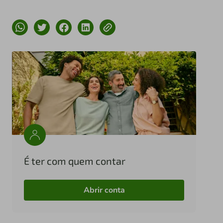
É ter com quem contar
Abrir conta