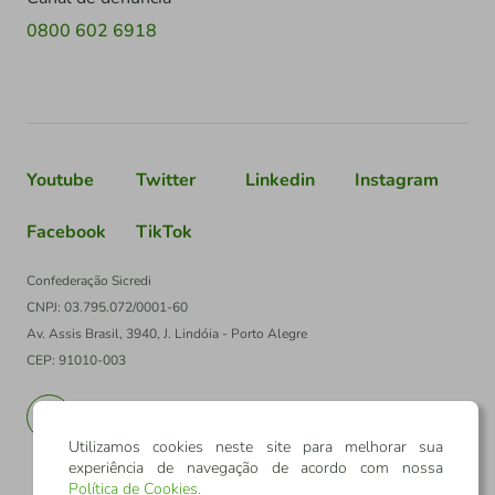
0800 602 6918
Youtube
Twitter
Linkedin
Instagram
Facebook
TikTok
Confederação Sicredi
CNPJ: 03.795.072/0001-60
Av. Assis Brasil, 3940, J. Lindóia - Porto Alegre
CEP: 91010-003
PT
EN
Utilizamos cookies neste site para melhorar sua
experiência de navegação de acordo com nossa
Política de Cookies
.