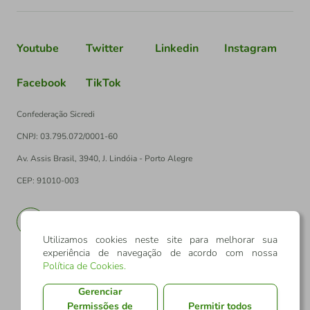
Youtube
Twitter
Linkedin
Instagram
Facebook
TikTok
Confederação Sicredi
CNPJ: 03.795.072/0001-60
Av. Assis Brasil, 3940, J. Lindóia - Porto Alegre
CEP: 91010-003
PT
EN
Utilizamos cookies neste site para melhorar sua
experiência de navegação de acordo com nossa
Política de Cookies
.
Gerenciar
Permissões de
Permitir todos