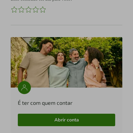
É ter com quem contar
Abrir conta