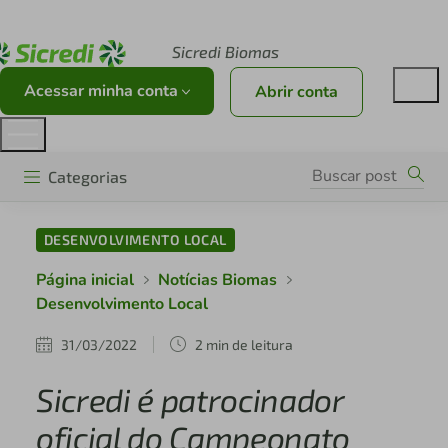
Acesse sicredi.com.br
Sicredi Biomas
Acessar minha conta
Abrir conta
Categorias
DESENVOLVIMENTO LOCAL
Página inicial
Notícias Biomas
Desenvolvimento Local
31/03/2022
2 min de leitura
Sicredi é patrocinador
oficial do Campeonato