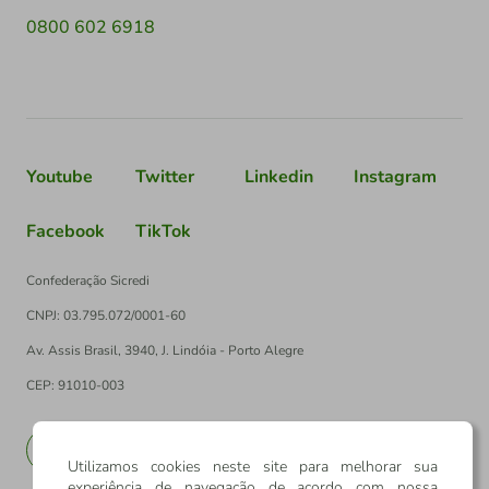
0800 602 6918
Youtube
Twitter
Linkedin
Instagram
Facebook
TikTok
Confederação Sicredi
CNPJ: 03.795.072/0001-60
Av. Assis Brasil, 3940, J. Lindóia - Porto Alegre
CEP: 91010-003
PT
EN
Utilizamos cookies neste site para melhorar sua
experiência de navegação de acordo com nossa