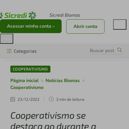
Acesse sicredi.com.br
Sicredi Biomas
Acessar minha conta
Abrir conta
Categorias
COOPERATIVISMO
Página inicial
Notícias Biomas
Cooperativismo
23/12/2022
3 min de leitura
Cooperativismo se
destaca ao durante a