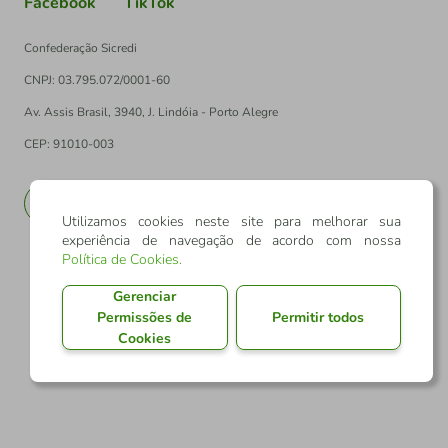
Facebook
TikTok
Confederação Sicredi
CNPJ: 03.795.072/0001-60
Av. Assis Brasil, 3940, J. Lindóia - Porto Alegre
CEP: 91010-003
PT
EN
Utilizamos cookies neste site para melhorar sua
experiência de navegação de acordo com nossa
Política de Cookies
.
Gerenciar
Permissões de
Permitir todos
Cookies