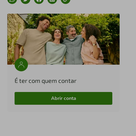
É ter com quem contar
Abrir conta