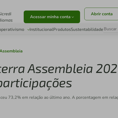
r
Sicredi
Abrir conta
Acessar minha conta
Biomas
operativismo
Institucional
Produtos
Sustentabilidade
Assembleia
cerra Assembleia 202
participações
ceu 73,2% em relação ao último ano. A porcentagem em relaç