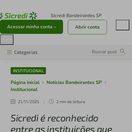
Acesse sicredi.com.br
Sicredi Bandeirantes SP
Acessar minha conta
Abrir conta
Categorias
INSTITUCIONAL
Página inicial
Notícias Bandeirantes SP
Institucional
21/11/2025
2 min de leitura
Sicredi é reconhecido
entre as instituições que