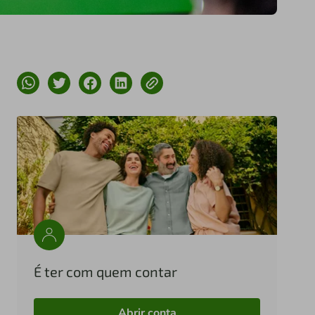
É ter com quem contar
Abrir conta