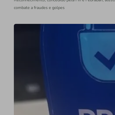
Reconhecimento, concedido pela Fin e Febraban, atesta r
combate a fraudes e golpes