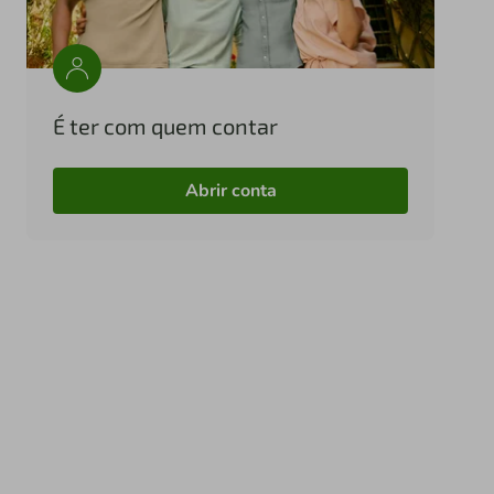
É ter com quem contar
Abrir conta