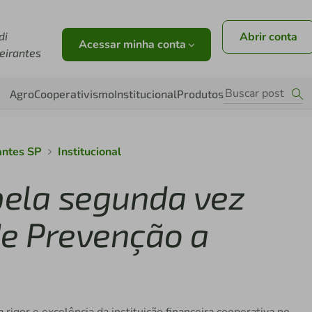
di
Abrir conta
Acessar minha conta
eirantes
Agro
Cooperativismo
Institucional
Produtos
antes SP
Institucional
 pela segunda vez
de Prevenção a