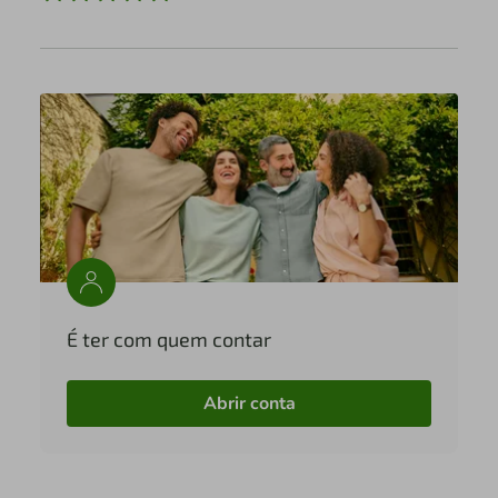
É ter com quem contar
Abrir conta