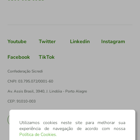
Youtube
Twitter
Linkedin
Instagram
Facebook
TikTok
Confederação Sicredi
CNPJ: 03.795.072/0001-60
Av. Assis Brasil, 3940, J. Lindóia - Porto Alegre
CEP: 91010-003
PT
EN
Utilizamos cookies neste site para melhorar sua
experiência de navegação de acordo com nossa
Política de Cookies
.