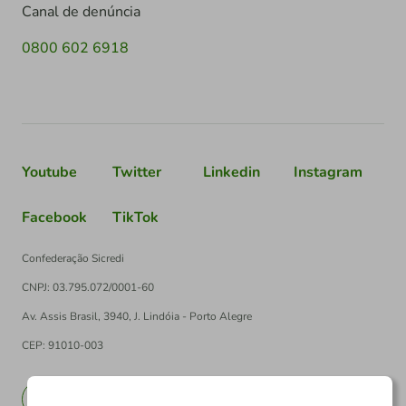
Canal de denúncia
0800 602 6918
Youtube
Twitter
Linkedin
Instagram
Facebook
TikTok
Confederação Sicredi
CNPJ: 03.795.072/0001-60
Av. Assis Brasil, 3940, J. Lindóia - Porto Alegre
CEP: 91010-003
PT
EN