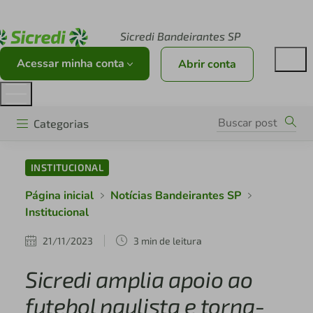
Acesse sicredi.com.br
Sicredi Bandeirantes SP
Acessar minha conta
Abrir conta
Categorias
INSTITUCIONAL
Página inicial
Notícias Bandeirantes SP
Institucional
21/11/2023
3 min de leitura
Sicredi amplia apoio ao
futebol paulista e torna-