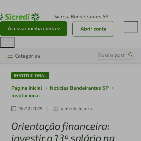
Acesse sicredi.com.br
Sicredi Bandeirantes SP
Acessar minha conta
Abrir conta
Categorias
INSTITUCIONAL
Página inicial
Notícias Bandeirantes SP
Institucional
16/12/2025
4 min de leitura
Orientação financeira:
investir o 13º salário na