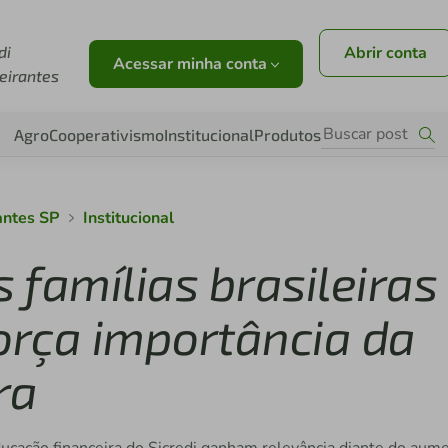
di
Abrir conta
Acessar minha conta
eirantes
Agro
Cooperativismo
Institucional
Produtos
antes SP
Institucional
famílias brasileiras
orça importância da
ra