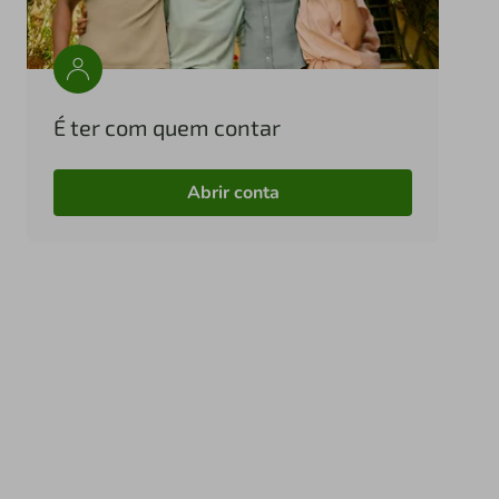
É ter com quem contar
Abrir conta