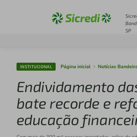
Acesse sicredi.com.br
Sicre
Band
SP
Página inicial
Notícias Bandeir
INSTITUCIONAL
Endividamento das 
bate recorde e ref
educação financei