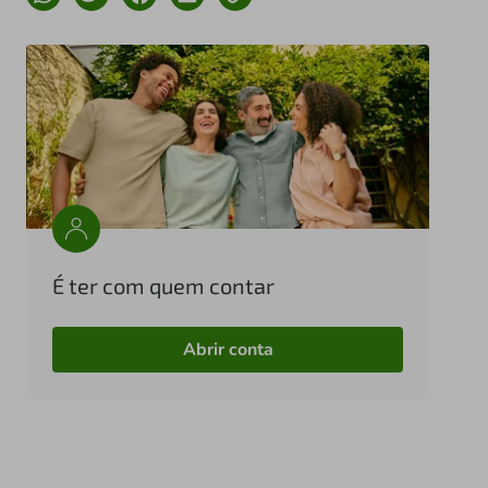
É ter com quem contar
Abrir conta