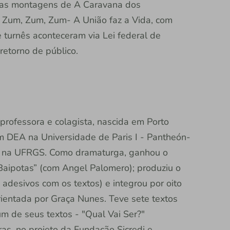
s as montagens de A Caravana dos
e Zum, Zum, Zum- A União faz a Vida, com
turnês aconteceram via Lei federal de
 retorno de público.
professora e colagista, nascida em Porto
om DEA na Universidade de Paris I - Pantheón-
s na UFRGS. Como dramaturga, ganhou o
Baipotas” (com Angel Palomero); produziu o
 adesivos com os textos) e integrou por oito
rientada por Graça Nunes. Teve sete textos
um de seus textos - "Qual Vai Ser?"
as, no projeto da Fundação Sicredi e