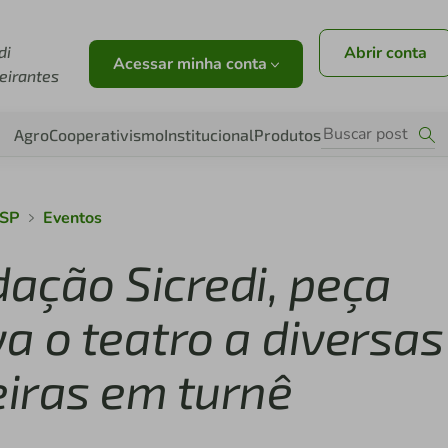
di
Abrir conta
Acessar minha conta
eirantes
Agro
Cooperativismo
Institucional
Produtos
 SP
Eventos
ação Sicredi, peça
va o teatro a diversas
eiras em turnê