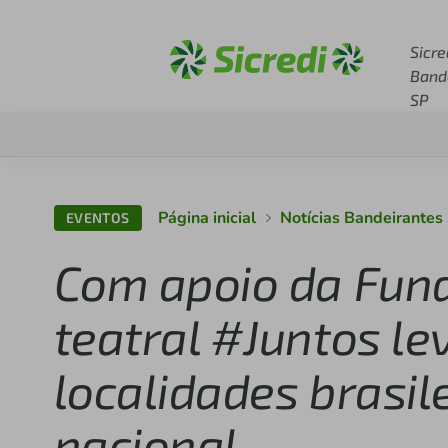
Acesse sicredi.com.br
Sicre
Band
SP
Página inicial
Notícias Bandeirantes
EVENTOS
Com apoio da Fund
teatral #Juntos le
localidades brasil
nacional