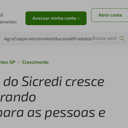
di
Abrir conta
Acessar minha conta
eirantes
Agro
Cooperativismo
Institucional
Produtos
ntes SP
Crescimento
 do Sicredi cresce
erando
ara as pessoas e