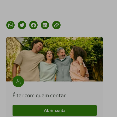
É ter com quem contar
Abrir conta