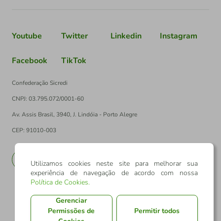
Youtube
Twitter
Linkedin
Instagram
Facebook
TikTok
Confederação Sicredi
CNPJ: 03.795.072/0001-60
Av. Assis Brasil, 3940, J. Lindóia - Porto Alegre
CEP: 91010-003
PT
EN
Utilizamos cookies neste site para melhorar sua
experiência de navegação de acordo com nossa
Política de Cookies
.
Gerenciar
Permissões de
Permitir todos