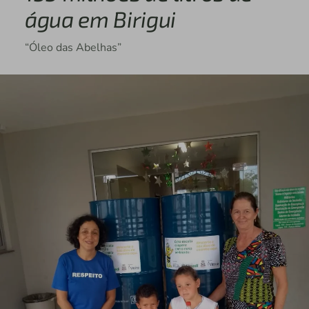
água em Birigui
“Óleo das Abelhas”