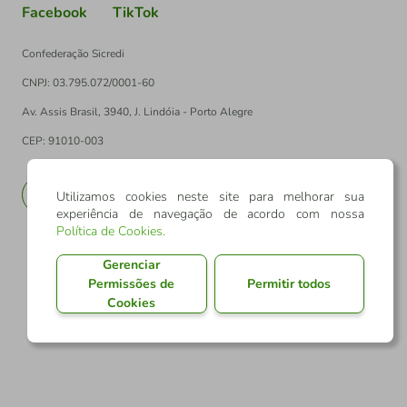
Facebook
TikTok
Confederação Sicredi
CNPJ: 03.795.072/0001-60
Av. Assis Brasil, 3940, J. Lindóia - Porto Alegre
CEP: 91010-003
PT
EN
Utilizamos cookies neste site para melhorar sua
experiência de navegação de acordo com nossa
Política de Cookies
.
Gerenciar
Permissões de
Permitir todos
Cookies