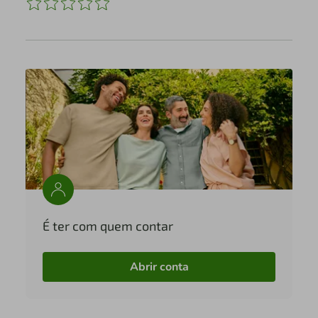
É ter com quem contar
Abrir conta