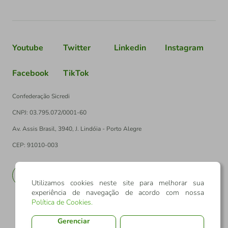
Youtube
Twitter
Linkedin
Instagram
Facebook
TikTok
Confederação Sicredi
CNPJ: 03.795.072/0001-60
Av. Assis Brasil, 3940, J. Lindóia - Porto Alegre
CEP: 91010-003
PT
EN
Utilizamos cookies neste site para melhorar sua
experiência de navegação de acordo com nossa
Política de Cookies
.
Gerenciar