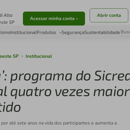
di Alta
Abrir conta
Acessar minha conta
este SP
vismo
Institucional
Produtos
Segurança
Sustentabilidade
roeste SP
Institucional
a’: programa do Sicred
al quatro vezes maior
tido
por até sete anos na vida dos participantes e aumenta a