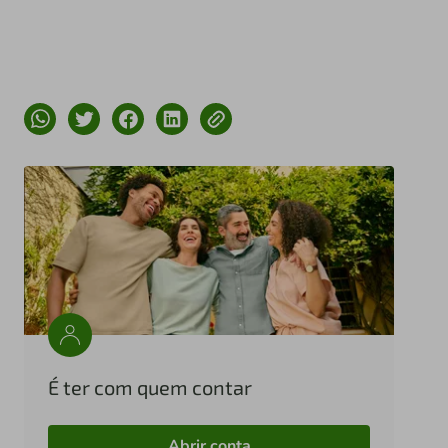
É ter com quem contar
Abrir conta