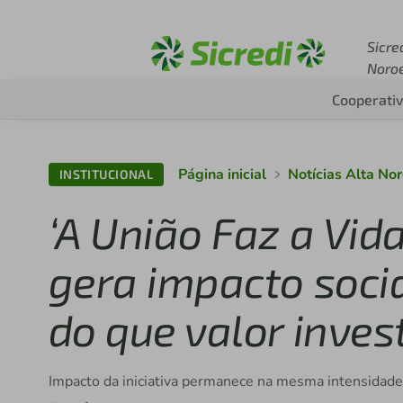
Acesse sicredi.com.br
Sicre
Noro
Cooperati
Página inicial
Notícias Alta No
INSTITUCIONAL
‘A União Faz a Vid
gera impacto soci
do que valor inves
Impacto da iniciativa permanece na mesma intensidade 