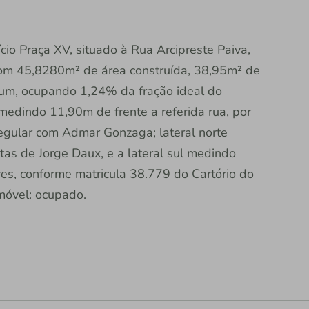
ício Praça XV, situado à Rua Arcipreste Paiva,
, com 45,8280m² de área construída, 38,95m² de
mum, ocupando 1,24% da fração ideal do
medindo 11,90m de frente a referida rua, por
regular com Admar Gonzaga; lateral norte
as de Jorge Daux, e a lateral sul medindo
es, conforme matricula 38.779 do Cartório do
imóvel: ocupado.