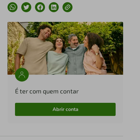
É ter com quem contar
Abrir conta