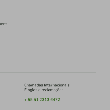
ment
Chamadas Internacionais
Elogios e reclamações
+ 55 51 2313 6472