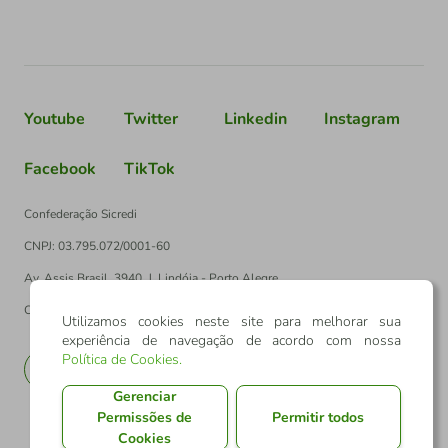
Youtube
Twitter
Linkedin
Instagram
Facebook
TikTok
Confederação Sicredi
CNPJ: 03.795.072/0001-60
Av. Assis Brasil, 3940, J. Lindóia - Porto Alegre
CEP: 91010-003
Utilizamos cookies neste site para melhorar sua
experiência de navegação de acordo com nossa
Política de Cookies
.
PT
EN
Gerenciar
Permissões de
Permitir todos
Cookies