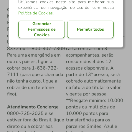
Utilizamos cookies neste site para melhorar sua
experiência de navegação de acordo com nossa
Central de Atendimento
* Os 12 acessos gratuitos
Política de Cookies
.
Mastercard
ao LoungeKey por ano são
Brasil: 1 636 722 8881
por cartão (titular e
Gerenciar
Para uma emergência
adicional) e incluem os
Permissões de
Permitir todos
Cookies
dentro dos Estados Unidos
acessos de acompanhantes.
ligue para 1-800-627-
Ou seja, se o portador do
8372 ou 1-800-307-7309
cartão entrar com 3
Para uma emergência em
acompanhantes, serão
outros países, ligue a
consumidos 4 dos 12
cobrar para 1-636-722-
acessos disponíveis. A
7111 (para que a chamada
partir do 13º acesso, será
não tenha custo, ligue a
cobrado automaticamente
cobrar de um telefone
na fatura do titular o valor
fixo).
vigente por pessoa.
**Resgate mínimo: 10.000
Atendimento Concierge
pontos ou múltiplos de
0800-725-2025 e se
10.000 pontos para
estiver fora do Brasil, ligue
transferência para os
direto ou a cobrar aos
parceiros Smiles, Azul e