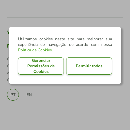
Youtube
Twitter
Linkedin
Instagram
Utilizamos cookies neste site para melhorar sua
experiência de navegação de acordo com nossa
Facebook
TikTok
Política de Cookies
.
Confederação Sicredi
Gerenciar
Permissões de
Permitir todos
CNPJ: 03.795.072/0001-60
Cookies
Av. Assis Brasil, 3940, J. Lindóia - Porto Alegre
CEP: 91010-003
PT
EN