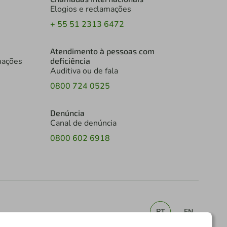
Elogios e reclamações
+ 55 51 2313 6472
Atendimento à pessoas com
mações
deficiência
Auditiva ou de fala
0800 724 0525
Denúncia
Canal de denúncia
0800 602 6918
PT
EN