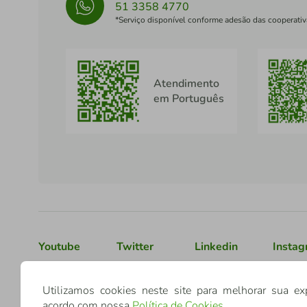
51 3358 4770
*Serviço disponível conforme adesão das cooperativ
Atendimento
em Português
Youtube
Twitter
Linkedin
Insta
Utilizamos cookies neste site para melhorar sua ex
Confederação Sicredi
acordo com nossa
Política de Cookies
.