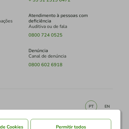
+ 55 51 2313 6472
Atendimento à pessoas com
mações
deficiência
Auditiva ou de fala
0800 724 0525
Denúncia
Canal de denúncia
0800 602 6918
PT
EN
 de Cookies
Permitir todos