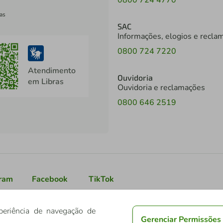
0800 724 4770
as
SAC
Informações, elogios e recla
0800 724 7220
Atendimento
Ouvidoria
em Libras
Ouvidoria e reclamações
0800 646 2519
gram
Facebook
TikTok
periência de navegação de
Gerenciar Permissões