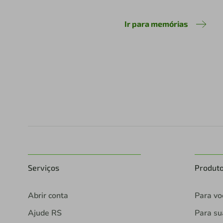
Ir para memórias
Serviços
Produt
Abrir conta
Para vo
Ajude RS
Para s