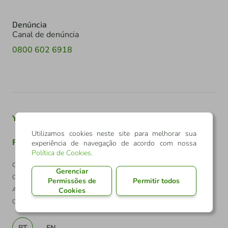
Denúncia
Canal de denúncia
0800 602 6918
Youtube
Twitter
Linkedin
Instagram
Utilizamos cookies neste site para melhorar sua
Facebook
TikTok
experiência de navegação de acordo com nossa
Política de Cookies
.
Confederação Sicredi
Gerenciar
CNPJ: 03.795.072/0001-60
Permissões de
Permitir todos
Av. Assis Brasil, 3940, J. Lindóia - Porto Alegre
Cookies
CEP: 91010-003
PT
EN