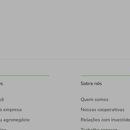
os
Sobre nós
cê
Quem somos
ua empresa
Nossas cooperativas
u agronegócio
Relações com investid
ios
Trabalhe conosco